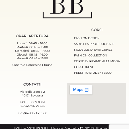
CORSI
ORARI APERTURA
FASHION DESIGN
Lunedì: 08:45 – 16:00
SARTORIA PROFESSIONALE
Martedì: 08:45 – 16:00
MODELLISTA SARTORIALE
Mercoledì: 08:45 – 16:00
Giovedì: 08:45 – 16:00
FASHION COLLECTION
Venerdì: 08:45 – 16:00
CORSO DI RICAMO ALTA MODA
Sabato e Domenica Chiuso
CORSI BREVI
PRESTITO STUDENTESCO
CONTATTI
Via della Zecca 2
40121 Bologna
+39 051 007 88 51
+39 329 66 79 355
info@imbbologna.it
SKILLMASTERS S.R.L. | Via del Vascello 12, 00152, Roma | CF: