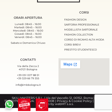
CORSI
ORARI APERTURA
FASHION DESIGN
Lunedì: 08:45 – 16:00
SARTORIA PROFESSIONALE
Martedì: 08:45 – 16:00
MODELLISTA SARTORIALE
Mercoledì: 08:45 – 16:00
Giovedì: 08:45 – 16:00
FASHION COLLECTION
Venerdì: 08:45 – 16:00
CORSO DI RICAMO ALTA MODA
Sabato e Domenica Chiuso
CORSI BREVI
PRESTITO STUDENTESCO
CONTATTI
Via della Zecca 2
40121 Bologna
+39 051 007 88 51
+39 329 66 79 355
info@imbbologna.it
SKILLMASTERS S.R.L. | Via del Vascello 12, 00152, Roma | CF:
17478071008 | P.IVA: 17478071008 |
Privacy & Cookie Policy
|
Sviluppo
siti web by webMT s.a.s.